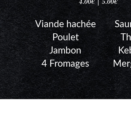
4.00€ | 5.00€
Viande hachée
Sa
Poulet
T
Jambon
Ke
4 Fromages
Mer