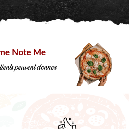
mme Note Me
ents peuvent donner