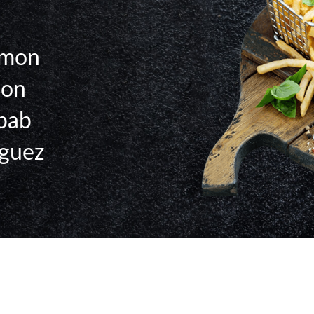
umon
hon
bab
guez