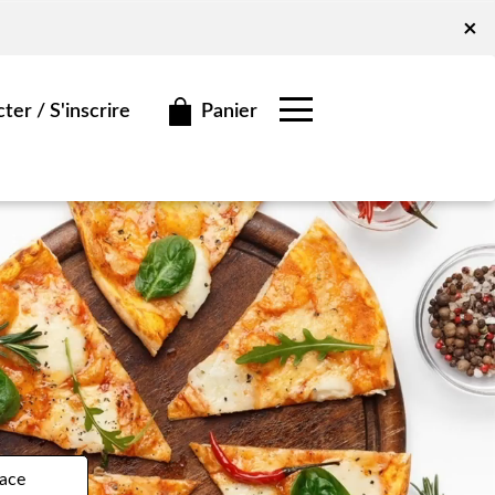
x
×
Panier
er / S'inscrire
ace