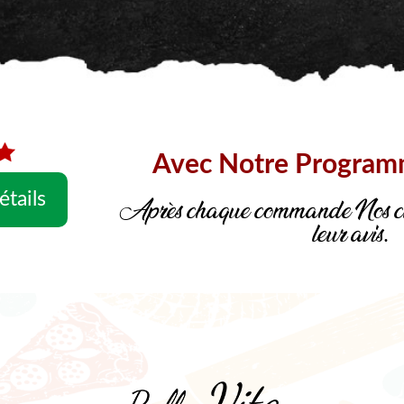
Avec Notre Progra
étails
Après chaque commande Nos cli
leur avis.