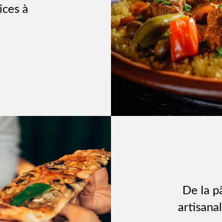
ices à
De la p
artisana