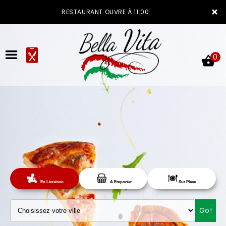
×
RESTAURANT OUVRE À 11:00
0
ACCUEIL
LA CARTE
Sur Place
En Livraison
A Emporter
VOTRE COMPTE
Go!
NOTRE RESTAURANT