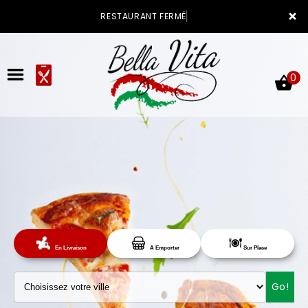
×
RESTAURANT FERMÉ
0
ACCUEIL
LA CARTE
Sur Place
En Livraison
A Emporter
VOTRE COMPTE
Go!
NOTRE RESTAURANT