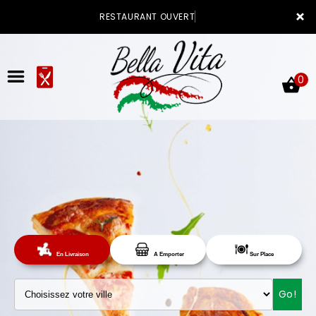
×
RESTAURANT OUVER
0
ACCUEIL
LA CARTE
Sur Place
En Livraison
A Emporter
VOTRE COMPTE
Go!
NOTRE RESTAURANT