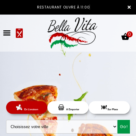
×
RESTAURANT OUVRE À 11:00
0
ACCUEIL
LA CARTE
Sur Place
En Livraison
A Emporter
VOTRE COMPTE
Go!
NOTRE RESTAURANT